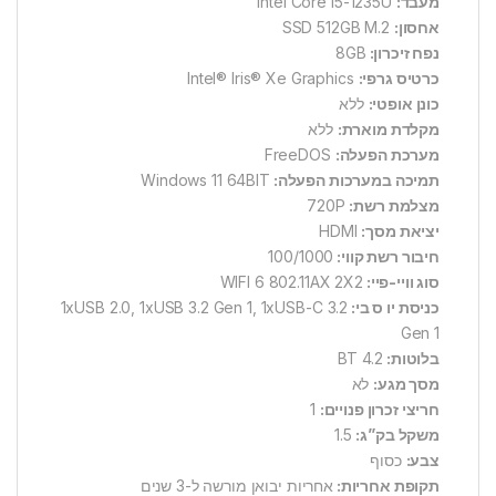
מעבד:
Intel Core i5-1235U
אחסון:
SSD 512GB M.2
נפח זיכרון:
8GB
כרטיס גרפי:
Intel® Iris® Xe Graphics
כונן אופטי:
ללא
מקלדת מוארת:
ללא
מערכת הפעלה:
FreeDOS
תמיכה במערכות הפעלה:
Windows 11 64BIT
מצלמת רשת:
720P
יציאת מסך:
HDMI
חיבור רשת קווי:
100/1000
סוג וויי-פיי:
WIFI 6 802.11AX 2X2
כניסת יו ס בי:
1xUSB 2.0, 1xUSB 3.2 Gen 1, 1xUSB-C 3.2
Gen 1
בלוטות:
BT 4.2
מסך מגע:
לא
חריצי זכרון פנויים:
1
משקל בק”ג:
1.5
צבע:
כסוף
תקופת אחריות:
אחריות יבואן מורשה
ל-3 שנים