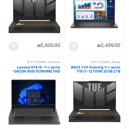
₪
5,600.00
₪
2,499.00
Asus
,
מחשבים ניידים
Lenovo
,
מחשבים ניידים
מחשב נייד ASUS TUF Gaming
מחשב נייד Lenovo V14 i5-
13420H 8GB 512NVME FHD
F15 i7-12700H 32GB 2TB
intel UHD DOS
NVME RTX4060 15.6 WQHD