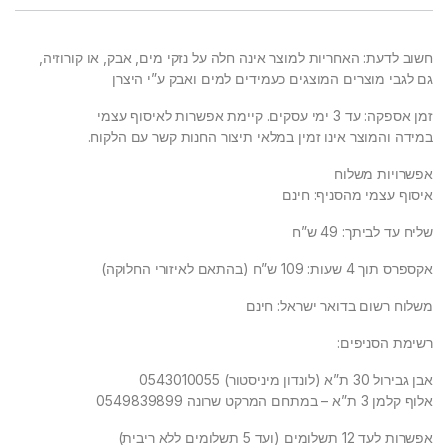
חשוב לדעת: האחריות למוצר אינה חלה על נזקי מים, אבק, או קורוזיה,
גם לגבי מוצרים המוצגים כעמידים למים ואבק ע”י היצרן
זמן אספקה: עד 3 ימי עסקים. קיימת אפשרות לאיסוף עצמי
במידה והמוצר אינו זמין במלאי תיצור החנות קשר עם הלקוח.
אפשרויות משלוח
איסוף עצמי מהסניף: חינם
שליח עד לביתך: 49 ש”ח
אקספרס תוך 4 שעות: 109 ש”ח (בהתאם לאיזורי החלוקה)
משלוח רשום בדואר ישראל: חינם
רשימת הסניפים:
אבן גבירול 30 ת”א (לונדון מיניסטור) 0543010055
אלוף קלמן 3 ת”א – במתחם המרקט שרונה 0549839899
אפשרות לעד 12 תשלומים (ועד 5 תשלומים ללא ריבית)