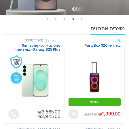
מוצרים אחרונים
JBL
Samsung
,
מכשירי סלולר
בידורית PartyBox 320
סמסונג גלקסי Samsung
Galaxy S25 Plus יבוא רשמי
26%
-
–
₪
3,565.00
₪
1,999.00
₪
2,699.00
טווח מחירים: ⁦₪3,565.00⁩ עד ⁦₪3,945.00⁩
₪
3,945.00
למוצר זה יש מספר סוגים. ניתן לבחו