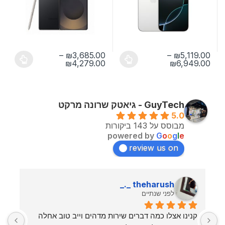
–
₪
3,685.00
–
₪
5,119.00
טווח מחירים: ⁦₪5,119.00⁩ עד ⁦₪6,949.00⁩
טווח מחירים: ⁦₪3,685.00⁩ עד ⁦₪4,279.00⁩
₪
4,279.00
₪
6,949.00
למוצר זה יש מספר סוגים. ניתן לבחור את האפשרויות בעמוד המוצר
למוצר זה יש מספר סוגים. ניתן לבחו
GuyTech - גיאטק שרונה מרקט
5.0
מבוסס על 143 ביקורות
powered by
G
o
o
g
l
e
review us on
theharush _._
לפני שנתיים
ה שלי באופן 
קנינו אצלו כמה דברים שירות מדהים וייב טוב אחלה 