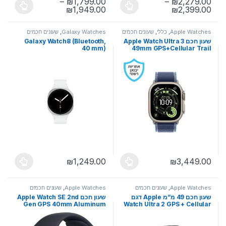
–
₪
1,799.00
–
₪
2,279.00
טווח מחירים: ⁦₪2,279.00⁩ עד ⁦₪2,399.00⁩
טווח מחירים: ⁦₪1,799.00⁩ עד ⁦₪1,949.00⁩
₪
1,949.00
₪
2,399.00
למוצר זה יש מספר סוגים. ניתן לבחור את האפשרויות בעמוד המוצר
למוצר זה יש מספר סוגים. ניתן לבחו
Apple Watches
,
כללי
,
שעונים חכמים
Galaxy Watches
,
שעונים חכמים
שעון חכם Apple Watch Ultra 3
Galaxy Watch8 (Bluetooth,
40 mm)
49mm GPS+Cellular Trail
Loop
₪
1,249.00
₪
3,449.00
למוצר זה יש מספר סוגים. ניתן לבחור את האפשרויות בעמוד המוצר
למוצר זה יש מספר סוגים. ניתן לבחו
Apple Watches
,
שעונים חכמים
Apple Watches
,
שעונים חכמים
שעון חכם 49 מ”מ Apple דגם
שעון חכם Apple Watch SE 2nd
Gen GPS 40mm Aluminum
Watch Ultra 2 GPS + Cellular
49mm Black Titanium Case
Case & Sport Loop יבואן רשמי
with Black Trail Loop – M/L
יבואן רשמי