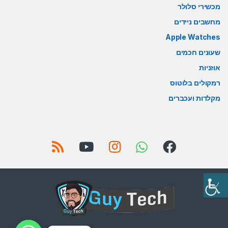
מכשירי סלולר
מחשבים ניידים
Apple Watches
שעונים חכמים
אוזניות
רמקולים בלוטוס
מקלדות ועכברים