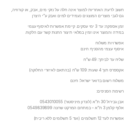
חשוב לדעת: האחריות למוצר אינה חלה על נזקי מים, אבק, או קורוזיה,
גם לגבי מוצרים המוצגים כעמידים למים ואבק ע”י היצרן
זמן אספקה: עד 3 ימי עסקים. קיימת אפשרות לאיסוף עצמי
במידה והמוצר אינו זמין במלאי תיצור החנות קשר עם הלקוח.
אפשרויות משלוח
איסוף עצמי מהסניף: חינם
שליח עד לביתך: 49 ש”ח
אקספרס תוך 4 שעות: 109 ש”ח (בהתאם לאיזורי החלוקה)
משלוח רשום בדואר ישראל: חינם
רשימת הסניפים:
אבן גבירול 30 ת”א (לונדון מיניסטור) 0543010055
אלוף קלמן 3 ת”א – במתחם המרקט שרונה 0549839899
אפשרות לעד 12 תשלומים (ועד 5 תשלומים ללא ריבית)