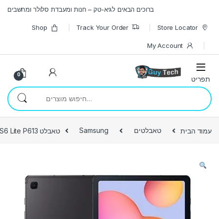
Skip to navigatio
Skip to conten
ברוכים הבאים לגיא-טק – חנות ומעבדת סלולר ומחשבים
Shop
Track Your Order
Store Locator
My Account
0
חיפוש עבור:
עמוד הבית
טאבלטים
Samsung
טאבלט Galaxy Tab S6 Lite P613