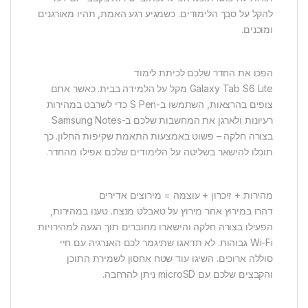
להקל על סבך הלימודים. כשמגיע רגע האמת, תהיו מאורגנים
ומוכנים.
הפכו את החדר שלכם לכיתת לימוד
Galaxy Tab S6 Lite מקל על הלמידה בבית. כאשר אתם
צופים בהרצאות, השתמשו ב-S Pen כדי לשרבט במהירות
רעיונות ולארגן את המחשבות שלכם ב-Samsung Notes
בצורה חלקה – פשוט באמצעות התאמת שקיפות החלון. כך
תוכלו להישאר בשליטה על הלימודים שלכם אפילו מהחדר.
מהירות + זיכרון + עוצמה = מירוצים אדירים
דהרו במירוץ אחר מירוץ על טאבלט מנצח. טענו במהירות,
הפעילו בצורה חלקה והישארו מחוברים תוך הגעה למהירויות
Wi-Fi גבוהות. לא תדאגו שתיגמר לכם האנרגיה עם חיי
סוללה ארוכים. השיגו עוד שטח אחסון לשמירת התוכן
והקבצים שלכם עם microSD ניתן להרחבה.