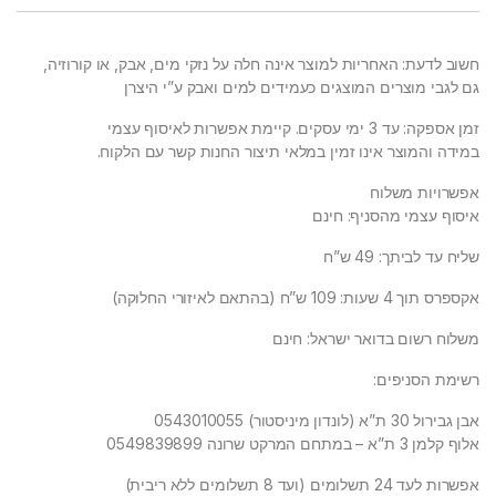
חשוב לדעת: האחריות למוצר אינה חלה על נזקי מים, אבק, או קורוזיה,
גם לגבי מוצרים המוצגים כעמידים למים ואבק ע”י היצרן
זמן אספקה: עד 3 ימי עסקים. קיימת אפשרות לאיסוף עצמי
במידה והמוצר אינו זמין במלאי תיצור החנות קשר עם הלקוח.
אפשרויות משלוח
איסוף עצמי מהסניף: חינם
שליח עד לביתך: 49 ש”ח
אקספרס תוך 4 שעות: 109 ש”ח (בהתאם לאיזורי החלוקה)
משלוח רשום בדואר ישראל: חינם
רשימת הסניפים:
אבן גבירול 30 ת”א (לונדון מיניסטור) 0543010055
אלוף קלמן 3 ת”א – במתחם המרקט שרונה 0549839899
אפשרות לעד 24 תשלומים (ועד 8 תשלומים ללא ריבית)