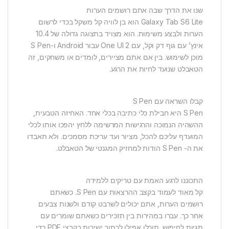
שנו את הדרך שבה אתם רושמים הערות
Galaxy Tab S6 Lite הוא בן לוויה קל משקל בכדי לרשום
הערות ולבצע משימות. הוא מצויד בתצוגה גדולה של 10.4
אינץ’ עם גוף דק וקל, עם One UI 2 עבור Android ו-S Pen
מוכן לשימוש. בין אם אתם מציירים, לומדים או משחקים, זה
הטאבלט שנועד לחיות את הרגע.
קבלו השראה עם S Pen
S Pen היא חבילת כלי כתיבה בכלי אחד. האחיזה הטבעית,
ההשהיה הנמוכה והרגישות המרשימה ללחץ יהפכו אותו לכלי
המועדף עליכם להכל, מציור ועד עריכת מסמכים. ולא תאבדו
את ה- S Pen הודות למחזיק המגנטי של הטאבלט.
התכוננו לרגע האמת עם טריקים ללמידה
קל מאוד לעמוד בקצב ההרצאות עם S Pen. כשאתם
רושמים הערות, אתם יכולים לשרבט קודם ולשנות צבעים
אחר כך. עברו במהירות בין תזכירים כשאתם שומרים עם
תגיות לחיפוש. תוכלו אפילו לכתוב ישירות בקבצי PDF כדי