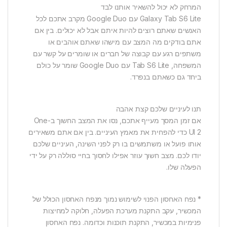
המרחק לא יכול להשאיר אותנו לבד
Galaxy Tab S6 Lite עם Google Duo מקרב אתכם לכל
האנשים שאתם רוצים להיות איתם אבל לא יכולים. בין אם
אתם בודקים מה המצב עם מישהו שאתם אוהבים או
משתפים רגע עם קבוצה של חברים או שומרים על קשר עם
המשפחה, Tab S6 Lite עם Google Duo שומר על כולם
ביחד גם כשאתם בנפרד.
תנו לעיניים שלכם קצת אהבה
אם זמן המסך מעייף אתכם, נסו את המצב החשוך ב-One
UI 2 כדי להפחית את מאמץ העיניים. בין אם אתם משאירים
אותו פועל או משתמשים בו רק לפני השינה, העיניים שלכם
יודו לכם. מצב חשוך עוזר אפילו לחסוך בחיי סוללה רק על ידי
הפעלה שלו.
* נפח האחסון הפנוי לשימוש נמוך מנפח האחסון הכולל של
המכשיר, עקב התקנת מערכת הפעלה, חלוקה למחיצות
פנימיות במכשיר, התקנת תוכנות וכדומה. נפח האחסון