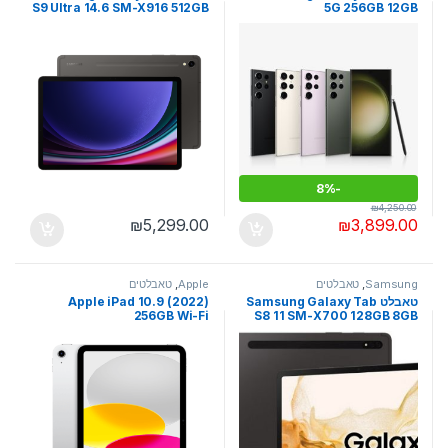
S9 Ultra 14.6 SM-X916 512GB
5G 256GB 12GB
12GB RAM 5G With S-Pen
8%
-
₪
4,250.00
₪
5,299.00
₪
3,899.00
Samsung
,
טאבלטים
Apple
,
טאבלטים
טאבלט Samsung Galaxy Tab
Apple iPad 10.9 (2022)
256GB Wi-Fi
S8 11 SM-X700 128GB 8GB
RAM Wi-Fi With S-Pen