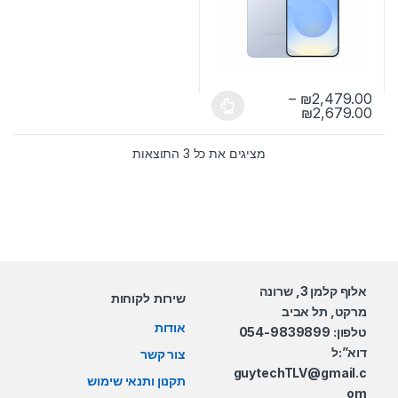
–
₪
2,479.00
טווח מחירים: ⁦₪2,479.00⁩ עד ⁦₪2,679.00⁩
₪
2,679.00
למוצר זה יש מספר סוגים. ניתן לבחור את האפשרויות בעמוד המוצר
ממוין לפי הפריט העדכני ב
מציגים את כל ⁦3⁩ התוצאות
אלוף קלמן 3, שרונה
שירות לקוחות
מרקט, תל אביב
אודות
טלפון: 054-9839899
דוא”:ל
צור קשר
guytechTLV@gmail.c
תקנון ותנאי שימוש
om