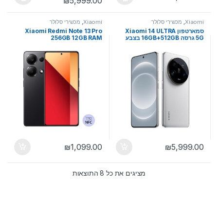
טווח מחירים: ⁦₪5,499.00⁩ עד ⁦₪5,999.00⁩
₪
5,999.00
למוצר זה יש מספר סוגים. ניתן לבחור את האפשרויות בעמוד המוצר
למוצר זה יש מספר סוגים. ניתן לבחו
Xiaomi
,
מכשירי סלולר
Xiaomi
,
מכשירי סלולר
סמארטפון Xiaomi 14 ULTRA
Xiaomi Redmi Note 13 Pro
5G גרסה 16GB+512GB בצבע
256GB 12GB RAM
לבן
₪
1,099.00
₪
5,999.00
ממוין לפי הפריט העדכני ב
מציגים את כל ⁦8⁩ התוצאות