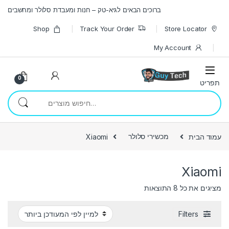
Skip to navigatio
Skip to conten
ברוכים הבאים לגיא-טק – חנות ומעבדת סלולר ומחשבים
Shop
Track Your Order
Store Locator
My Account
0
חיפוש עבור:
עמוד הבית
מכשירי סלולר
Xiaomi
Xiaomi
ממוין לפי הפריט העדכני ביותר
מציגים את כל ⁦8⁩ התוצאות
Filters