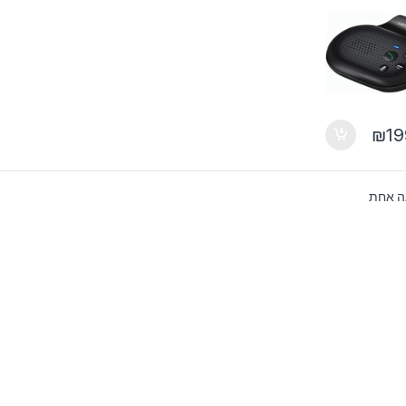
₪
19
ה אחת