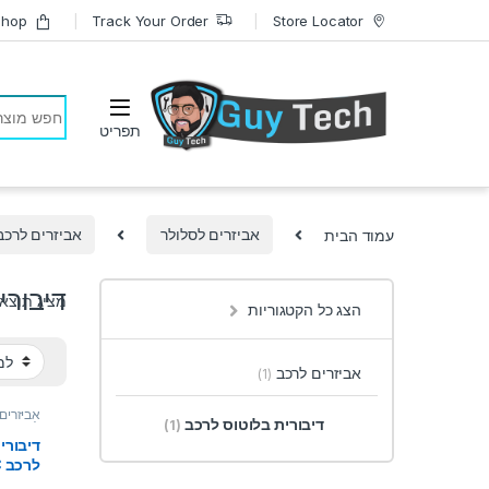
Skip to navigatio
Skip to conten
Shop
Track Your Order
Store Locator
earch for:
עמוד הבית
אביזרים לסלולר
אביזרים לרכב
דיבורי
מציג תוצא
הצג כל הקטגוריות
אביזרים לרכב
(1)
אביזרים
דיבורית בלוטוס לרכב
(1)
לרכב
,
די
לרכב
דיבורי
קליפס