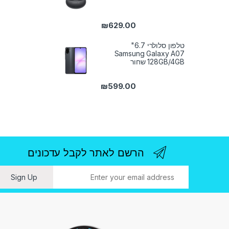
₪
629.00
טלפון סלולרי 6.7"
Samsung Galaxy A07
128GB/4GB שחור
₪
599.00
הרשם לאתר לקבל עדכונים
ו
Sign Up