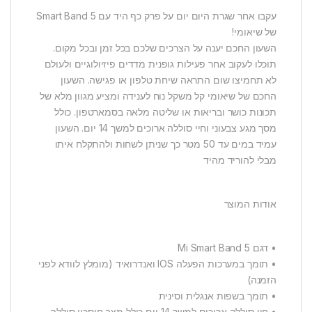
עקבו אחר שגרת היום יום על פרק כף היד עם Smart Band 5
של שיאומי!
השעון החכם יענה על הצרכים שלכם בכל זמן ובכל מקום.
תוכלו לעקוב אחר פעילות גופנית מדדים פיזיולוגיים ולעולם
לא תחמיצו שום התראה שיחת טלפון או פגישה. השעון
החכם של שיאומי קל משקל נוח לענידה ומציע מגוון מלא של
תכונות כושר ובריאות או שליטה מלאה בסמארטפון. כולל
מסך מגע צבעוני וחיי סוללה ארוכים למשך 14 יום. השעון
עמיד במים עד 50 מטר כך שניתן לשחות ולהתקלח איתו
מבלי להוריד מהיד
אודות המוצר
• דגם Mi Smart Band 5
• תומך במערכות הפעלה IOS ואנדרואיד (מומלץ לוודא לפני
הזמנה)
• תומך בשפות אנגלית וסינית
• חיי סוללה ארוכים למשך 14 יום כולל מצב חיסכון סוללה