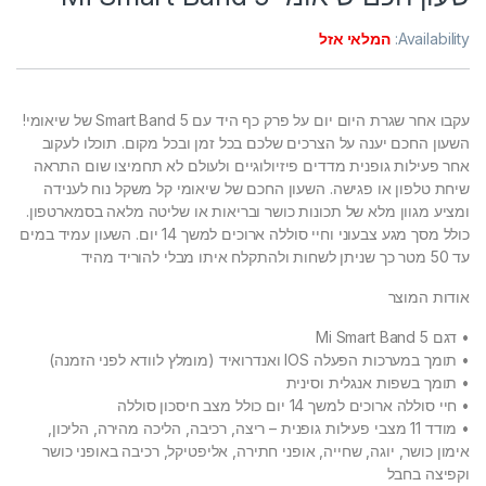
Availability:
המלאי אזל
עקבו אחר שגרת היום יום על פרק כף היד עם Smart Band 5 של שיאומי!
השעון החכם יענה על הצרכים שלכם בכל זמן ובכל מקום. תוכלו לעקוב
אחר פעילות גופנית מדדים פיזיולוגיים ולעולם לא תחמיצו שום התראה
שיחת טלפון או פגישה. השעון החכם של שיאומי קל משקל נוח לענידה
ומציע מגוון מלא של תכונות כושר ובריאות או שליטה מלאה בסמארטפון.
כולל מסך מגע צבעוני וחיי סוללה ארוכים למשך 14 יום. השעון עמיד במים
עד 50 מטר כך שניתן לשחות ולהתקלח איתו מבלי להוריד מהיד
אודות המוצר
• דגם Mi Smart Band 5
• תומך במערכות הפעלה IOS ואנדרואיד (מומלץ לוודא לפני הזמנה)
• תומך בשפות אנגלית וסינית
• חיי סוללה ארוכים למשך 14 יום כולל מצב חיסכון סוללה
• מודד 11 מצבי פעילות גופנית – ריצה, רכיבה, הליכה מהירה, הליכון,
אימון כושר, יוגה, שחייה, אופני חתירה, אליפטיקל, רכיבה באופני כושר
וקפיצה בחבל