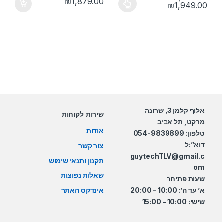
₪
1,879.00
טווח מחירים: ⁦₪1,799.00⁩ עד ⁦₪1,949.00⁩
₪
1,949.00
למוצר זה יש מספר סוגים. ניתן לבחור את האפשרויות בעמוד המוצר
אלוף קלמן 3, שרונה
שירות לקוחות
מרקט, תל אביב
אודות
טלפון: 054-9839899
דוא”:ל
צור קשר
guytechTLV@gmail.c
תקנון ותנאי שימוש
om
שאלות נפוצות
שעות פתיחה
א’ עד ה’: 10:00 – 20:00
אינדקס האתר
שישי: 10:00 – 15:00