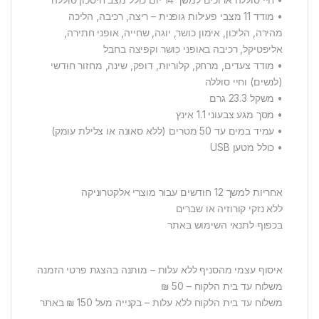
• מודד 11 מצבי פעילות גופנית – ריצה, רכיבה, הליכה
מהירה, הליכון, אימון כושר, יוגה, שחייה, אופני חתירה,
אליפטיקל, רכיבה באופני כושר וקפיצה בחבל
• מודד צעדים, מרחק, קלוריות, דופק, שינה, מחזור חודשי
(לנשים) וחיי סוללה
• משקל 23.3 גרם
• מסך מגע צבעוני 1.1 אינץ
• עמיד במים עד 50 מטרים (ללא סאונה או צלילת עומק)
• כולל מטען USB
אחריות למשך 12 חודשים עבור מוצרי אלקטרוניקה
ללא נזקי קורוזיה או שברים
בכפוף לתנאי השימוש באתר
איסוף עצמי מהסניף ללא עלות – מותנה בהצגת פרטי הזמנה
משלוח עד בית הלקוח – 50 ₪
משלוח עד בית הלקוח ללא עלות – בקנייה מעל 150 ₪ באתר