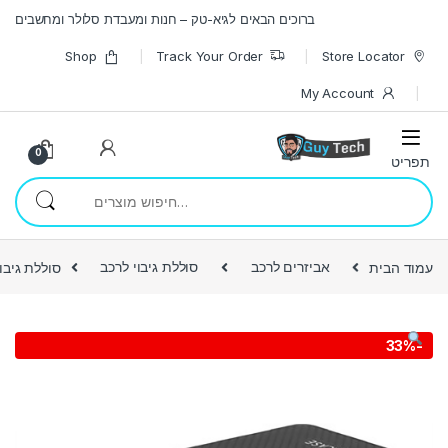
Skip to navigatio
Skip to conten
ברוכים הבאים לגיא-טק – חנות ומעבדת סלולר ומחשבים
Shop
Track Your Order
Store Locator
My Account
0
חיפוש עבור:
עמוד הבית
אביזרים לרכב
סוללת גיבוי לרכב
סוללת גיבוי לרכב  mAh
33%
-