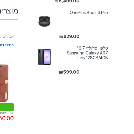
₪
8,499.00
טווח מחירים: ⁦₪5,099.00⁩ עד ⁦₪8,499.00⁩
מוצרים
OnePlus Buds 3 Pro
₪
629.00
אביזרים ל
כיסוי ספר 
טלפון סלולרי 6.7"
Samsung Galaxy A07
128GB/4GB שחור
₪
599.00
₪
69.00
50.00