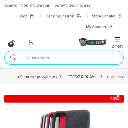
Skip to navigatio
Skip to conten
ברוכים הבאים לגיא-טק – חנות ומעבדת סלולר ומחשבים
Shop
Track Your Order
Store Locator
My Account
0
חיפוש עבור:
עמוד הבית
אביזרים לסלולר
כיסוי לטלפון סמסונג a71
20%
-