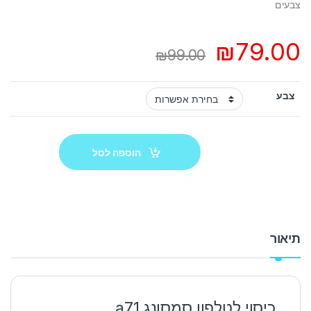
צבעים
₪
79.00
₪
99.00
צבע
הוספה לסל
תיאור
כיסוי לטלפון סמסונג a71