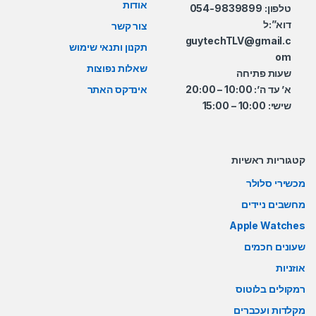
אודות
טלפון: 054-9839899
דוא”:ל
צור קשר
guytechTLV@gmail.c
תקנון ותנאי שימוש
om
שאלות נפוצות
שעות פתיחה
א’ עד ה’: 10:00 – 20:00
אינדקס האתר
שישי: 10:00 – 15:00
קטגוריות ראשיות
מכשירי סלולר
מחשבים ניידים
Apple Watches
שעונים חכמים
אוזניות
רמקולים בלוטוס
מקלדות ועכברים