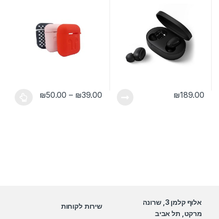
טווח מחירים: ⁦₪39.00⁩ עד ⁦0.00
₪
50.00
–
₪
39.00
₪
189.00
למוצר זה יש מספר סוגים. ניתן לבחו
אלוף קלמן 3, שרונה
שירות לקוחות
מרקט, תל אביב