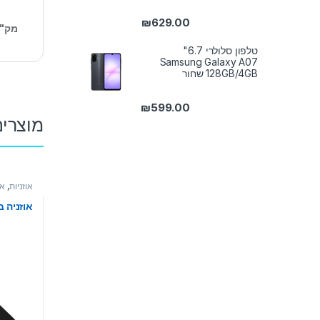
₪
629.00
מק"
טלפון סלולרי 6.7"
Samsung Galaxy A07
128GB/4GB שחור
₪
599.00
מוצרים
אוזניות
,
או
אוזניה בלוטוס 