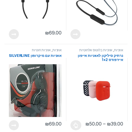
₪
69.00
אוזניות
,
אוזניות בלוטוס אלחוטיות
אוזניות
,
אוזניות חוטיות
נרתיק סיליקון לאוזניות אייפון
אוזניות עם מיקרופון SILVERLINE
איירפודס 1+2
טווח מחירים: ⁦₪39.00⁩ עד ⁦₪50.00⁩
₪
69.00
₪
50.00
–
₪
39.00
למוצר זה יש מספר סוגים. ניתן לבחור את האפשרויות בעמוד המוצר