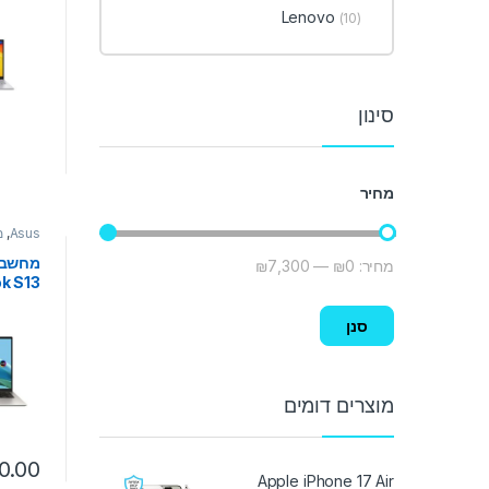
 15.6
Lenovo
(10)
ilver
סינון
מחיר
Asus
,
מ
מחיר:
₪0
—
₪7,300
מחיר מינימלי
מחיר מקסימלי
k S13
1335U
2NVME
סנן
 OLED
מוצרים דומים
0.00
Apple iPhone 17 Air