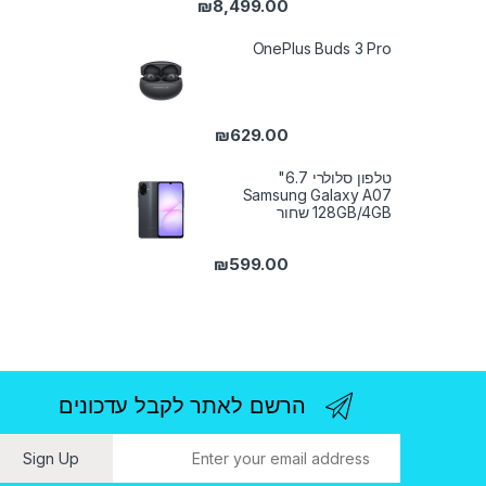
₪
8,499.00
טווח מחירים: ⁦₪5,099.00⁩ עד ⁦₪8,499.00⁩
OnePlus Buds 3 Pro
₪
629.00
טלפון סלולרי 6.7"
Samsung Galaxy A07
128GB/4GB שחור
₪
599.00
הרשם לאתר לקבל עדכונים
ו
Sign Up