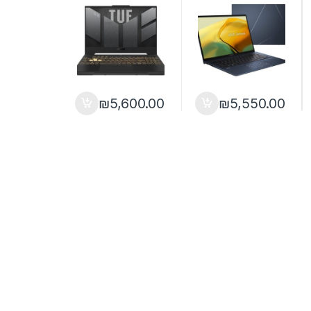
1TB NVME RTX
NVME WQXGA
4050 15.6
Iris XE WIN11
₪
5,600.00
₪
5,550.00