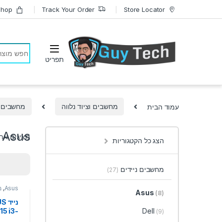
Skip to navigatio
Skip to conten
Shop
Track Your Order
Store Locator
earch for:
עמוד הבית
מחשבים וציוד נלווה
מחשבים נ
Asus
מציגים את כל ⁦8⁩ ה
הצג כל הקטגוריות
מחשבים ניידים
(27)
Asus
,
מ
Asus
(8)
ניי
15 i3-
Dell
(9)
U 8GB