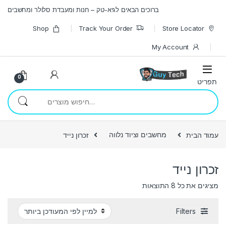
Skip to navigatio
Skip to conten
ברוכים הבאים לגיא-טק – חנות ומעבדת סלולר ומחשבים
Shop
Track Your Order
Store Locator
My Account
0
חיפוש עבור:
עמוד הבית
מחשבים וציוד נלווה
זכרון נייד
זכרון נייד
ממוין לפי הפריט העדכני ביותר
מציגים את כל ⁦8⁩ התוצאות
Filters