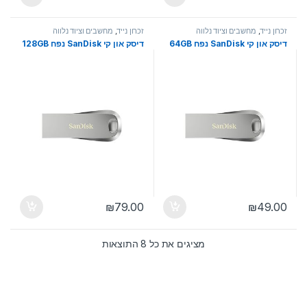
זכרון נייד
,
מחשבים וציוד נלווה
זכרון נייד
,
מחשבים וציוד נלווה
דיסק און קי SanDisk נפח 64GB
דיסק און קי SanDisk נפח 128GB
₪
79.00
₪
49.00
ממוין לפי הפריט העדכני ב
מציגים את כל ⁦8⁩ התוצאות