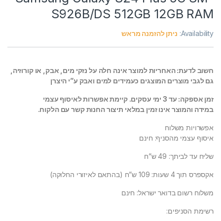
S926B/DS 512GB 12GB RAM
Availability:
ניתן להזמנה מראש
חשוב לדעת: האחריות למוצר אינה חלה על נזקי מים, אבק, או קורוזיה,
גם לגבי מוצרים המוצגים כעמידים למים ואבק ע”י היצרן
זמן אספקה: עד 3 ימי עסקים. קיימת אפשרות לאיסוף עצמי
במידה והמוצר אינו זמין במלאי תיצור החנות קשר עם הלקוח.
אפשרויות משלוח
איסוף עצמי מהסניף: חינם
שליח עד לביתך: 49 ש”ח
אקספרס תוך 4 שעות: 109 ש”ח (בהתאם לאיזורי החלוקה)
משלוח רשום בדואר ישראל: חינם
רשימת הסניפים: