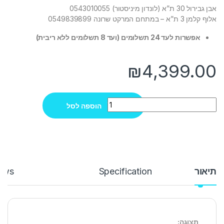
אבן גבירול 30 ת”א (לונדון מיניסטור) 0543010055
אלוף קלמן 3 ת”א – במתחם המרקט שרונה 0549839899
אפשרות לעד 24 תשלומים (ועד 8 תשלומים ללא ריבית)
₪
4,399.00
Quantity
הוספה לסל
תיאור
Specification
ews
תצוגה: