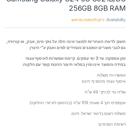
256GB 8GB RAM
Availability:
ניתן להזמנה מראש
חשוב לדעת: האחריות למוצר אינה חלה על נזקי מים, אבק, או קורוזיה,
גם לגבי מוצרים המוצגים כעמידים למים ואבק ע”י היצרן
זמן אספקה: עד 3 ימי עסקים. קיימת אפשרות לאיסוף עצמי
במידה והמוצר אינו זמין במלאי תיצור החנות קשר עם הלקוח.
אפשרויות משלוח
איסוף עצמי מהסניף: חינם
שליח עד לביתך: 49 ש”ח
אקספרס תוך 4 שעות: 109 ש”ח (בהתאם לאיזורי החלוקה)
משלוח רשום בדואר ישראל: חינם
רשימת הסניפים: