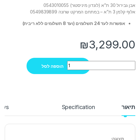
אבן גבירול 30 ת”א (לונדון מיניסטור) 0543010055
אלוף קלמן 3 ת”א – במתחם המרקט שרונה 0549839899
אפשרות לעד 24 תשלומים (ועד 8 תשלומים ללא ריבית)
₪
3,299.00
Quantity
הוספה לסל
תיאור
Specification
ews
תצוגה: