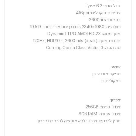
גודל מסך: 6.2 אינץ’
צפיפות פיקסלים: 416ppi
בהירות: 2600nits
רזולוציה: 1080×2340 pixels יחס אורך-רוחב 19.5:9
מסך מסוג: Dynamic LTPO AMOLED 2X
תכונות מסך: 120Hz, HDR10+, 2600 nits (peak)
סוג הגנה: Corning Gorilla Glass Victus 3
שמע:
ספיקר מובנה: כן
רמקולים: כן
זיכרון:
זיכרון פנימי: 256GB
זיכרון עבודה: 8GB RAM
חריץ לכרטיס זיכרון : ללא אופציה להרחבת זיכרון