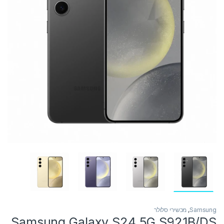
Samsung
,
מכשירי סלולר
Samsung Galaxy S24 5G S921B/DS