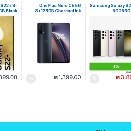
 S22+ 8-
OnePlus Nord CE 5G
Samsung Galaxy S23
5G 256G
8+128GB Charcoal Ink
256GB Black
8%
-
₪
4
399.00
₪
1,399.00
₪
3,8