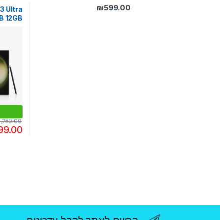
₪
599.00
 Ultra
B 12GB
,250.00
99.00