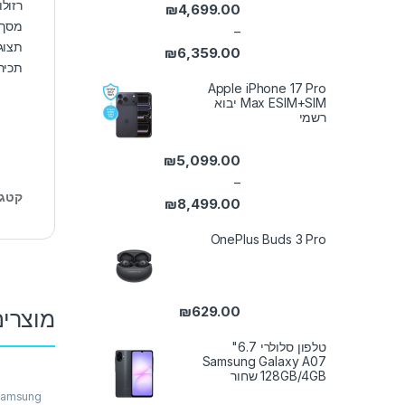
רזולוציית +HD
₪
4,699.00
מסך בג
–
תצוגת infiniti–O ל
₪
6,359.00
תכיר
טווח מחירים: ⁦₪4,699.00⁩ עד ⁦₪6,359.00⁩
Apple iPhone 17 Pro
Max ESIM+SIM יבוא
רשמי
₪
5,099.00
–
קטגו
₪
8,499.00
טווח מחירים: ⁦₪5,099.00⁩ עד ⁦₪8,499.00⁩
OnePlus Buds 3 Pro
₪
629.00
מוצרים
טלפון סלולרי 6.7"
Samsung Galaxy A07
128GB/4GB שחור
amsung