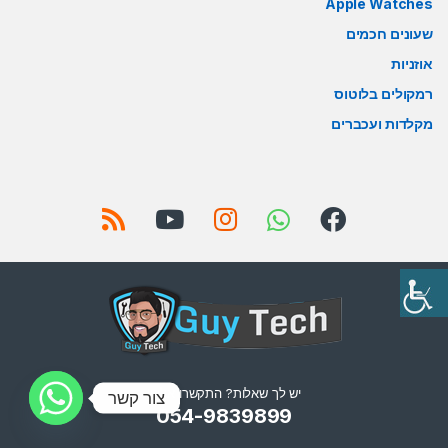
Apple Watches
שעונים חכמים
אוזניות
רמקולים בלוטוס
מקלדות ועכברים
יש לך שאלות? התקשרו אלינו!
צור קשר
054-9839899