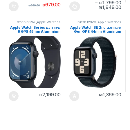
–
₪
1,799.00
₪
679.00
₪
699.00
טווח מחירים: ⁦₪1,799.00⁩ עד ⁦₪1,949.00⁩
₪
1,949.00
למוצר זה יש מספר סוגים. ניתן לבחור את האפשרויות בעמוד המוצר
Apple Watches
,
שעונים חכמים
Apple Watches
,
שעונים חכמים
שעון חכם Apple Watch SE 2nd
שעון חכם Apple Watch Series
9 GPS 45mm Aluminium
Gen GPS 44mm Aluminum
Case & Sport Loop יבואן רשמי
Case with Sport Band
₪
2,199.00
₪
1,369.00