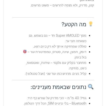
קטן, מדויק, ולא מנסה להרשים – פשוט מרשים.
מה הקטע?
מסך Super AMOLED חד – גם בשמש. גם
כשאתה חצי ער.
סוללה שמחזיקה איתך
לא רק ביום רגוע.
דופק, חמצן, שינה, סטרס, טמפרטורת עור –
בול בזמן.
מתחבר בקליק עם גלקסי – שיחות, וואטסאפ,
ניווט, מוזיקה.
קליל. נעים. מרגיש כמו עור שני (אבל טכנולוגי).
נתונים שבאמת מעניינים:
גודל: 40 מ״מ – הכי מדויק על שורש כף היד.
Bluetooth – בלי כרטיס SIM, הכל דרך הטלפון.