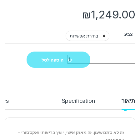
₪
1,249.00
צבע
Quantity
הוספה לסל
תיאור
Specification
ews
זה לא סתם שעון. זה מאמן אישי, יועץ בריאותי ואקססורי –
באותו זמן.