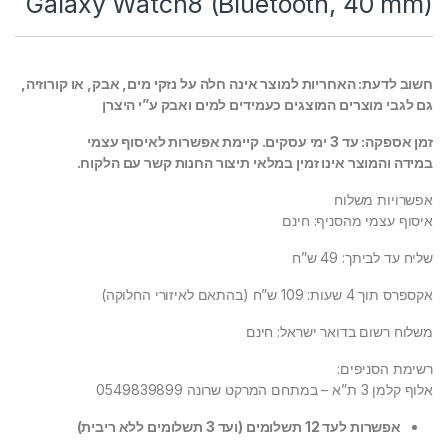
Galaxy Watch8 (Bluetooth, 40 mm)
חשוב לדעת: האחריות למוצר אינה חלה על נזקי מים, אבק, או קורוזיה,
גם לגבי מוצרים המוצגים כעמידים למים ואבק ע”י היצרן
זמן אספקה: עד 3 ימי עסקים. קיימת אפשרות לאיסוף עצמי
במידה והמוצר אינו זמין במלאי תיצור החנות קשר עם הלקוח.
אפשרויות משלוח
איסוף עצמי מהסניף: חינם
שליח עד לביתך: 49 ש”ח
אקספרס תוך 4 שעות: 109 ש”ח (בהתאם לאיזורי החלוקה)
משלוח רשום בדואר ישראל: חינם
רשימת הסניפים:
אלוף קלמן 3 ת”א – במתחם המרקט שרונה 0549839899
אפשרות לעד 12 תשלומים (ועד 3 תשלומים ללא ריבית)