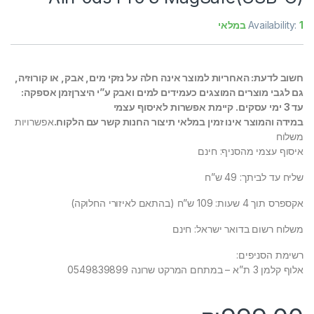
1 במלאי
Availability:
חשוב לדעת: האחריות למוצר אינה חלה על נזקי מים, אבק, או קורוזיה,
גם לגבי מוצרים המוצגים כעמידים למים ואבק ע”י היצרן
זמן אספקה:
עד 3 ימי עסקים. קיימת אפשרות לאיסוף עצמי
במידה והמוצר אינו זמין במלאי תיצור החנות קשר עם הלקוח.
אפשרויות
משלוח
איסוף עצמי מהסניף: חינם
שליח עד לביתך: 49 ש”ח
אקספרס תוך 4 שעות: 109 ש”ח (בהתאם לאיזורי החלוקה)
משלוח רשום בדואר ישראל: חינם
רשימת הסניפים:
אלוף קלמן 3 ת”א – במתחם המרקט שרונה 0549839899