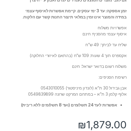
זמן אספקה: עד 3 ימי עסקים. קיימת אפשרות לאיסוף עצמי
במידה והמוצר אינו זמין במלאי תיצור החנות קשר עם הלקוח.
אפשרויות משלוח
איסוף עצמי מהסניף: חינם
שליח עד לביתך: 49 ש”ח
אקספרס תוך 4 שעות: 109 ש”ח (בהתאם לאיזורי החלוקה)
משלוח רשום בדואר ישראל: חינם
רשימת הסניפים:
אבן גבירול 30 ת”א (לונדון מיניסטור) 0543010055
אלוף קלמן 3 ת”א – במתחם המרקט שרונה 0549839899
אפשרות לעד 24 תשלומים (ועד 8 תשלומים ללא ריבית)
₪
1,879.00