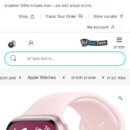
Skip to navigatio
Skip to conten
ברוכים הבאים לגיא-טק – חנות ומעבדת סלולר ומחשבים
Shop
Track Your Order
Store Locator
My Account
0
חיפוש עבור:
עמוד הבית
שעונים חכמים
Apple Watches
שעון חכם e Watch Series 9 GPS 41mm Aluminium Case with Sport Band