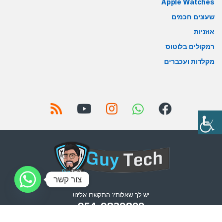
Apple Watches
שעונים חכמים
אוזניות
רמקולים בלוטוס
מקלדות ועכברים
צור קשר
יש לך שאלות? התקשרו אלינו!
054-9839899