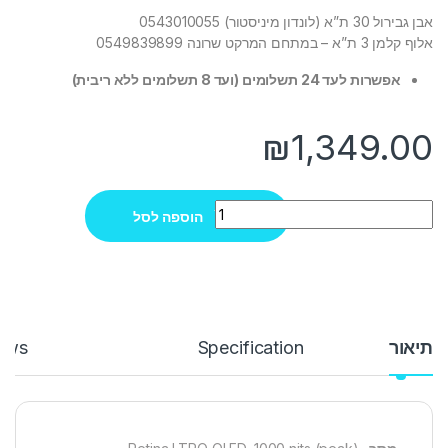
אבן גבירול 30 ת”א (לונדון מיניסטור) 0543010055
אלוף קלמן 3 ת”א – במתחם המרקט שרונה 0549839899
אפשרות לעד 24 תשלומים (ועד 8 תשלומים ללא ריבית)
₪
1,349.00
Quantity
הוספה לסל
תיאור
Specification
ews