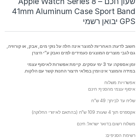
שעון חכם – Apple Watch Series 8
41mm Aluminum Case Sport Band
GPS יבואן רשמי
חשוב לדעת: האחריות למוצר אינה חלה על נזקי מים, אבק, או קורוזיה,
גם לגבי מוצרים המוצגים כעמידים למים ואבק ע”י היצרן
זמן אספקה: עד 3 ימי עסקים. קיימת אפשרות לאיסוף עצמי
במידה והמוצר אינו זמין במלאי תיצור החנות קשר עם הלקוח.
אפשרויות משלוח
איסוף עצמי מהסניף: חינם
שליח עד לביתך: 49 ש”ח
אקספרס תוך 4 שעות: 109 ש”ח (בהתאם לאיזורי החלוקה)
משלוח רשום בדואר ישראל: חינם
רשימת הסניפים: