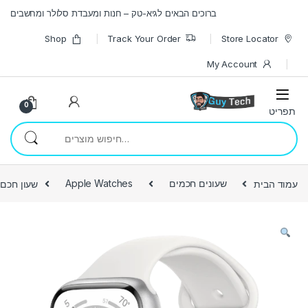
Skip to navigatio
Skip to conten
ברוכים הבאים לגיא-טק – חנות ומעבדת סלולר ומחשבים
Shop
Track Your Order
Store Locator
My Account
0
חיפוש עבור:
עמוד הבית
שעונים חכמים
Apple Watches
שעון חכם – e Watch Series 8 41mm Aluminum Case Sport Band GPS