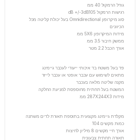
גודל הרמקול 40 ממ
רגישות הרמקול dB +/-3dB105
סוג מיקרופון Omnidirectional בעל יכולת קליטה מכל
הכיוונים
מידות המיקרופון 5X6 ממ
ממשק חיבור 3.5 ממ
אורך הכבל 2.2 מטר
פד בעל משטח בד איכותי ייעודי לעכבר גיימינג
מתאים לשימוש עם עכבר אופטי או עכבר לייזר
מקנה שליטה מלאה בעכבר
המשטח בעל תחתית מחוספסת למניעת החלקה
מידות 287X244X3 ממ
מקלדת גיימינג מקצועית בתוספת תאורת לדים משתנה
כמות מקשים 104
אורך חיי מקשים 8 מיליון לחיצות
תאורה תחתית צבעונית