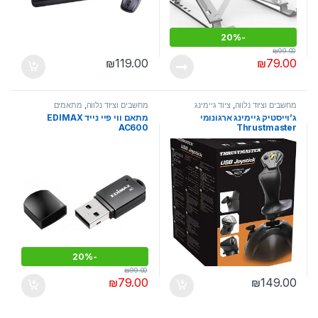
20%
-
₪
99.00
₪
119.00
₪
79.00
מחשבים וציוד נלווה
,
ציוד גיימינג
מחשבים וציוד נלווה
,
מתאמים
ג’וייסטיק גיימינג ארגונומי
מתאם ווי פיי נייד EDIMAX
AC600
Thrustmaster
20%
-
₪
99.00
₪
79.00
₪
149.00