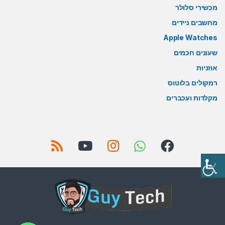
מכשירי סלולר
מחשבים ניידים
Apple Watches
שעונים חכמים
אוזניות
רמקולים בלוטוס
מקלדות ועכברים