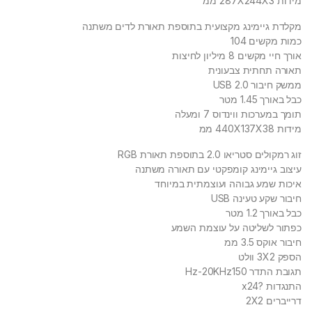
מידות 287X244X3 ממ
מקלדת גיימינג מקצועית בתוספת תאורת לדים משתנה
כמות מקשים 104
אורך חיי מקשים 8 מיליון לחיצות
תאורה תחתית צבעונית
ממשק חיבור USB 2.0
כבל באורך 1.45 מטר
תומך במערכות ווינדוס 7 ומעלה
מידות 440X137X38 ממ
זוג רמקולים סטריאו 2.0 בתוספת תאורת RGB
עיצוב גיימינג קומפקטי עם תאורה משתנה
איכות שמע גבוהה ועוצמתית במיוחד
חיבור שקע טעינה USB
כבל באורך 1.2 מטר
כפתור לשליטה על עוצמת השמע
חיבור אוקס 3.5 ממ
הספק 3X2 וולט
תגובת התדר Hz-20KHz150
התנגדות ?x24
דרייברים 2X2