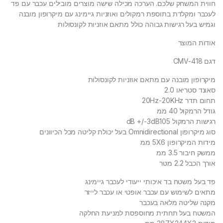
חווית המשחק שלכם. הערכה מכילה שישה מוצרים מובילים עכבר עם פד
לעכבר ומקלדת בתוספת רמקולים ואוזניות גיימינג עם מיקרופון מובנה
וגמיש בעל רגישות גבוהה כולל מתאם אוזניות לקונסולות
אודות המוצר
דגם CMV-418
מיקרופון מובנה עם מתאם אוזניות לקונסולות
סאונד סטריאו 2.0
תחום תדר 20Hz-20KHz
גודל הרמקול 40 ממ
רגישות הרמקול dB +/-3dB105
סוג מיקרופון Omnidirectional בעל יכולת קליטה מכל הכיוונים
מידות המיקרופון 5X6 ממ
ממשק חיבור 3.5 ממ
אורך הכבל 2.2 מטר
פד בעל משטח בד איכותי ייעודי לעכבר גיימינג
מתאים לשימוש עם עכבר אופטי או עכבר לייזר
מקנה שליטה מלאה בעכבר
המשטח בעל תחתית מחוספסת למניעת החלקה