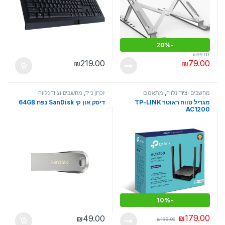
20%
-
₪
99.00
₪
219.00
₪
79.00
מחשבים וציוד נלווה
,
מתאמים
זכרון נייד
,
מחשבים וציוד נלווה
מגדיל טווח ראוטר TP-LINK
דיסק און קי SanDisk נפח 64GB
AC1200
10%
-
₪
179.00
₪
49.00
₪
199.00