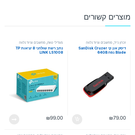
מוצרים קשורים
זכרון נייד
,
מחשבים וציוד נלווה
מגדילי טווח
,
מחשבים וציוד נלווה
דיסק און קי SanDisk Cruzer
נתב רשת שולחני 8 יציאות TP
Blade נפח 64GB
LINK LS1008
₪
99.00
₪
79.00