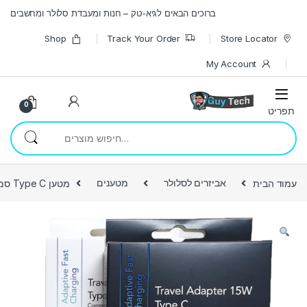
Skip to navigatio
Skip to conten
ברוכים הבאים לגיא-טק – חנות ומעבדת סלולר ומחשבים
Shop
Track Your Order
Store Locator
My Account
0
חיפוש עבור:
עמוד הבית
אביזרים לסלולר
מטענים
מטען Type C סמסונג גלקסי s10 ומעלה