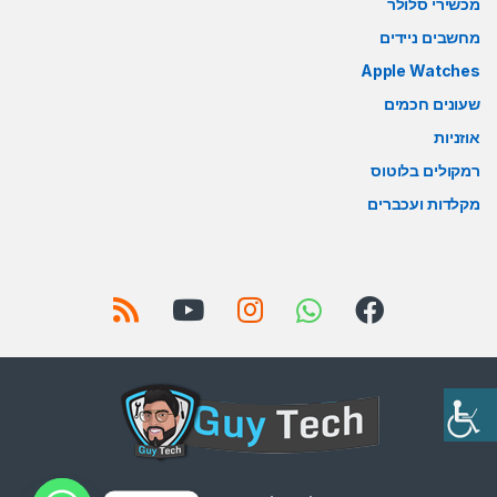
מכשירי סלולר
מחשבים ניידים
Apple Watches
שעונים חכמים
אוזניות
רמקולים בלוטוס
מקלדות ועכברים