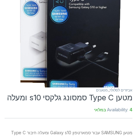
אביזרים לסלולר
,
מטענים
מטען Type C סמסונג גלקסי s10 ומעלה
4 במלאי
Availability:
מטען SAMSUNG עבור סמארטפון Galaxy s10 ומעלה חיבור Type C