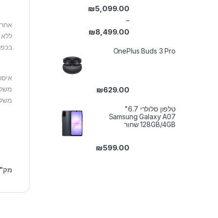
₪
5,099.00
–
אחריות למשך 2
₪
8,499.00
ללא נ
טווח מחירים: ⁦₪5,099.00⁩ עד ⁦₪8,499.00⁩
בכפו
OnePlus Buds 3 Pro
איסו
משלוח
₪
629.00
משלוח
טלפון סלולרי 6.7"
Samsung Galaxy A07
128GB/4GB שחור
₪
599.00
מק"