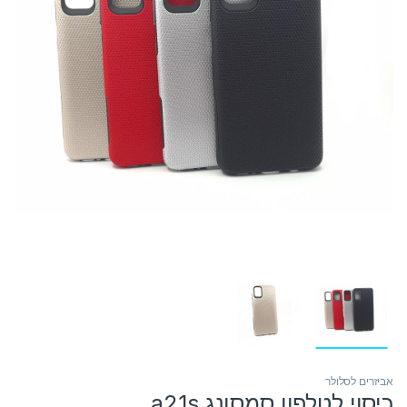
אביזרים לסלולר
כיסוי לטלפון סמסונג a21s