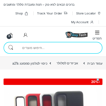
Skip to navigatio
Skip to conten
ברוכים הבאים לגיא-טק – חנות ומעבדת סלולר ומחשבים
Shop
Track Your Order
Store Locator
My Account
0
חיפוש עבור:
עמוד הבית
אביזרים לסלולר
כיסוי לטלפון סמסונג a21s
20%
-