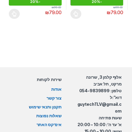
20%
-
20%
-
₪
99.00
₪
99.00
₪
79.00
₪
79.00
למוצר זה יש מספר סוגים. ניתן לבחור את האפשרויות בעמוד המוצר
למוצר זה יש מספר סוגים. ניתן לבחו
אלוף קלמן 3, שרונה
שירות לקוחות
מרקט, תל אביב
אודות
טלפון: 054-9839899
דוא”:ל
צור קשר
guytechTLV@gmail.c
תקנון ותנאי שימוש
om
שאלות נפוצות
שעות פתיחה
א’ עד ה’: 10:00 – 20:00
אינדקס האתר
שישי: 10:00 – 15:00