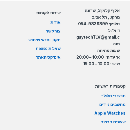
אלוף קלמן 3, שרונה
שירות לקוחות
מרקט, תל אביב
אודות
טלפון: 054-9839899
דוא”:ל
צור קשר
guytechTLV@gmail.c
תקנון ותנאי שימוש
om
שאלות נפוצות
שעות פתיחה
א’ עד ה’: 10:00 – 20:00
אינדקס האתר
שישי: 10:00 – 15:00
קטגוריות ראשיות
מכשירי סלולר
מחשבים ניידים
Apple Watches
שעונים חכמים