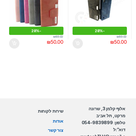
28%
-
28%
-
₪
69.00
₪
69.00
₪
50.00
₪
50.00
אלוף קלמן 3, שרונה
שירות לקוחות
מרקט, תל אביב
אודות
טלפון: 054-9839899
דוא”:ל
צור קשר