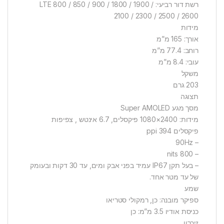
רשת דור רביעי: LTE 800 / 850 / 900 / 1800 / 1900 /
2100 / 2300 / 2500 / 2600
מידות
אורך: 165 מ”מ
רוחב: 77.4 מ”מ
עובי: 8.4 מ”מ
משקל
203 גרם
תצוגה
מסך מגע Super AMOLED
מידות: 2400×1080 פיקסלים, 6.7 אינטש , צפיפות
פיקסלים 394 ppi
– 90Hz
– 800 nits
– בעל תקן IP67 עמיד בפני אבק ומים, עד 30 דקות ובעומק
של עד מטר אחד.
שמע
ספיקר מובנה: כן, רמקולי סטריאו
כניסת אודיו 3.5 מ”מ: כן
זיכרון