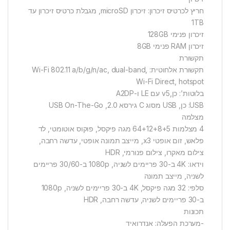
חריץ לכרטיס זיכרון: זיכרון microSD, מגבלת כרטיס זיכרון עד
1TB
זיכרון פנימי 128GB
זיכרון RAM פנימי 8GB
תקשורת
תקשורת אלחוטית: Wi-Fi 802.11 a/b/g/n/ac, dual-band,
Wi-Fi Direct, hotspot
בלוטות’: כן,v5 עם LE ו-A2DP
USB: כן, USB מסוג C גירסא 2.0, USB On-The-Go
מצלמה
4 מצלמות 64+12+8+5 מגה פיקסל, פוקוס אוטומטי, לד
פלאש, זום אופטי x3, מייצב תמונה אופטי, עדשה רחבה,
צילום מאקרו, צילום פנורמי, HDR
וידאו: 4K ב-30 פריימים לשניה, 1080p ב-30/60 פריימים
לשניה, מייצב תמונה
סלפי: 32 מגה פיקסל, 4K ב-30 פריימים לשניה, 1080p
ב-30 פריימים לשניה, עדשה רחבה, HDR
תכונות
-מערכת הפעלה: אנדרואיד