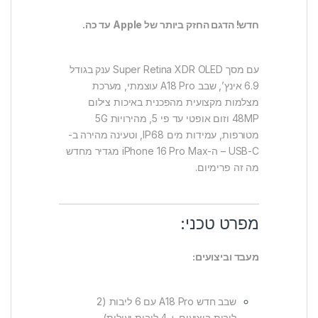
חדש! הדגם החזק ביותר של Apple עד כה.
עם מסך Super Retina XDR OLED ענק בגודל
6.9 אינץ’, שבב A18 Pro עוצמתי, מערכת
מצלמות מקצועית מהפכנית באיכות צילום
48MP וזום אופטי עד פי 5, מהירויות 5G
מטורפות, עמידות מים IP68, וטעינה מהירה ב-
USB-C – ה-iPhone 16 Pro Max מגדיר מחדש
מה זה פרימיום.
מפרט טכני:
מעבד וביצועים:
שבב חדש A18 Pro עם 6 ליבות (2
ליבות ביצועים + 4 ליבות יעילות)