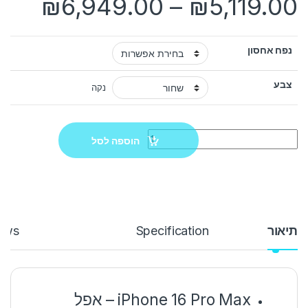
טווח מחירים:
₪
6,949.00
–
₪
5,119.00
נפח אחסון
צבע
נקה
Quantity
הוספה לסל
תיאור
Specification
ews
iPhone 16 Pro Max – אפל