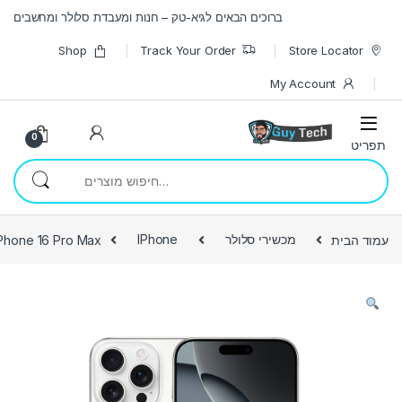
Skip to navigatio
Skip to conten
ברוכים הבאים לגיא-טק – חנות ומעבדת סלולר ומחשבים
Shop
Track Your Order
Store Locator
My Account
0
חיפוש עבור:
עמוד הבית
מכשירי סלולר
IPhone
iPhone 16 Pro Max יבואן רשמ