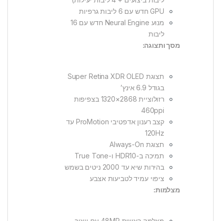
GPU חדש עם 6 ליבות גרפיות
מנוע Neural Engine חדש עם 16
ליבות
מסך ותצוגה:
תצוגת Super Retina XDR OLED
בגודל 6.9 אינץ’
רזולוציית 2868×1320 בצפיפות
460ppi
קצב רענון אדפטיבי ProMotion עד
120Hz
תצוגת Always-On
תמיכה ב-HDR10 ו-True Tone
בהירות שיא עד 2000 ניטים בשמש
ציפוי עמיד לטביעות אצבע
מצלמות:
מצלמה ראשית 48MP עם ייצוב