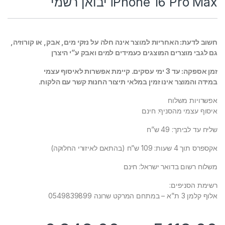
iPhone 16 Pro Max יבואן רשמי
חשוב לדעת: האחריות למוצר אינה חלה על נזקי מים, אבק, או קורוזיה,
גם לגבי מוצרים המוצגים כעמידים למים ואבק ע”י היצרן
זמן אספקה: עד 3 ימי עסקים. קיימת אפשרות לאיסוף עצמי
במידה והמוצר אינו זמין במלאי תיצור החנות קשר עם הלקוח.
אפשרויות משלוח
איסוף עצמי מהסניף: חינם
שליח עד לביתך: 49 ש”ח
אקספרס תוך 4 שעות: 109 ש”ח (בהתאם לאיזורי החלוקה)
משלוח רשום בדואר ישראל: חינם
רשימת הסניפים:
אלוף קלמן 3 ת”א – במתחם המרקט שרונה 0549839899