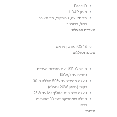
Face ID
סורק LiDAR
מד תאוצה, גירוסקופ, מד תאורה
כפול, ברומטר
מערכת הפעלה:
iOS 18 מותקן מראש
טעינה וסוללה:
חיבור USB-C עם מהירות העברת
נתונים עד 10Gb/s
טעינה מהירה: עד 50% סוללה ב-30
דקות (מטען 20W ומעלה)
טעינה אלחוטית MagSafe עד 25W
סוללה שמספיקה לעד 33 שעות ניגון
וידאו
מידות: